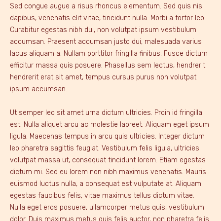
Sed congue augue a risus rhoncus elementum. Sed quis nisi
dapibus, venenatis elit vitae, tincidunt nulla. Morbi a tortor leo.
Curabitur egestas nibh dui, non volutpat ipsum vestibulum
accumsan. Praesent accumsan justo dui, malesuada varius
lacus aliquam a. Nullam porttitor fringilla finibus. Fusce dictum
efficitur massa quis posuere. Phasellus sem lectus, hendrerit
hendrerit erat sit amet, tempus cursus purus non volutpat
ipsum accumsan.
Ut semper leo sit amet urna dictum ultricies. Proin id fringilla
est. Nulla aliquet arcu ac molestie laoreet. Aliquam eget ipsum
ligula. Maecenas tempus in arcu quis ultricies. Integer dictum
leo pharetra sagittis feugiat. Vestibulum felis ligula, ultricies
volutpat massa ut, consequat tincidunt lorem. Etiam egestas
dictum mi. Sed eu lorem non nibh maximus venenatis. Mauris
euismod luctus nulla, a consequat est vulputate at. Aliquam
egestas faucibus felis, vitae maximus tellus dictum vitae.
Nulla eget eros posuere, ullamcorper metus quis, vestibulum
dolor. Duis maximus metus quis felis auctor, non pharetra felis