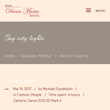
MENU
Big city lights
,
HOME
/
FASHION
PEOPLE
/
BIG CITY LIGHTS
Big city lights
Mai 19, 2017
by
Michael Gundelach
in Fashion, People
Time spent: 6 hours
Camera: Canon EOS 5D Mark II