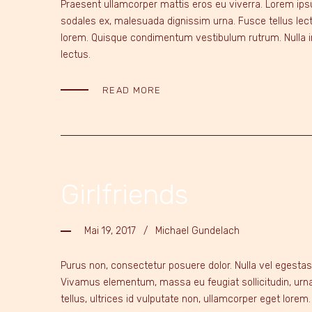
Praesent ullamcorper mattis eros eu viverra. Lorem ipsum
sodales ex, malesuada dignissim urna. Fusce tellus lectu
lorem. Quisque condimentum vestibulum rutrum. Nulla in n
lectus.
READ MORE
Girlfriends
Mai 19, 2017
Michael Gundelach
Purus non, consectetur posuere dolor. Nulla vel egestas 
Vivamus elementum, massa eu feugiat sollicitudin, urna 
tellus, ultrices id vulputate non, ullamcorper eget lorem. 