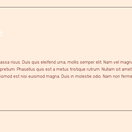
e
a risus. Duis quis eleifend urna, mollis semper elit. Nam vel magna s
 pretium. Phasellus quis est a metus tristique rutrum. Nullam sit ame
 euismod est nisi euismod magna. Duis in molestie odio. Nam non ferm