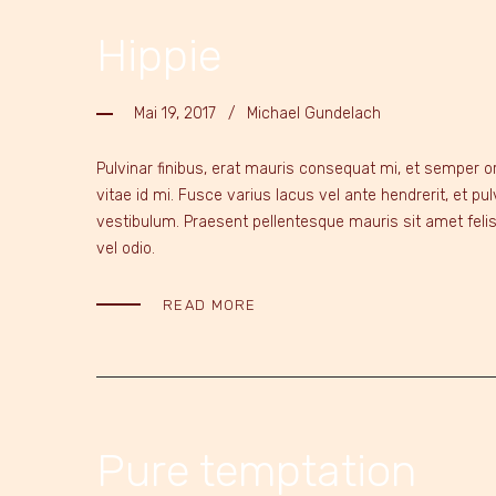
Hippie
Mai 19, 2017
Michael Gundelach
Pulvinar finibus, erat mauris consequat mi, et semper or
vitae id mi. Fusce varius lacus vel ante hendrerit, et p
vestibulum. Praesent pellentesque mauris sit amet feli
vel odio.
READ MORE
Pure temptation