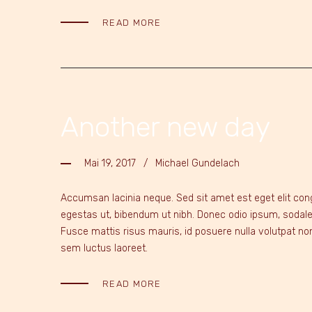
READ MORE
Another new day
Mai 19, 2017
Michael Gundelach
Accumsan lacinia neque. Sed sit amet est eget elit cong
egestas ut, bibendum ut nibh. Donec odio ipsum, sodales
Fusce mattis risus mauris, id posuere nulla volutpat non.
sem luctus laoreet.
READ MORE