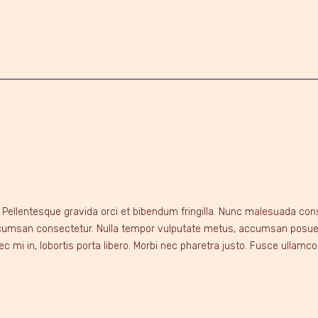
. Pellentesque gravida orci et bibendum fringilla. Nunc malesuada co
msan consectetur. Nulla tempor vulputate metus, accumsan posuere n
c mi in, lobortis porta libero. Morbi nec pharetra justo. Fusce ullamcor