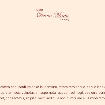
CES
ABOUT ME
uptatem accusantium dolor laudantium, totam rem aperia, eaque ipsa qu
uptatem quia voluptas sit aspernatur aut odit aut fugit, sed quia co
met, consectetur, adipisci velit, sed quia non numquam eius modi te