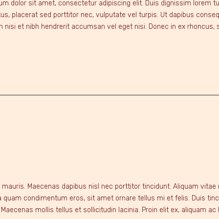
 dolor sit amet, consectetur adipiscing elit. Duis dignissim lorem turp
s, placerat sed porttitor nec, vulputate vel turpis. Ut dapibus conse
isi et nibh hendrerit accumsan vel eget nisi. Donec in ex rhoncus, sus
mauris. Maecenas dapibus nisl nec porttitor tincidunt. Aliquam vitae n
quam condimentum eros, sit amet ornare tellus mi et felis. Duis tinc
Maecenas mollis tellus et sollicitudin lacinia. Proin elit ex, aliquam ac