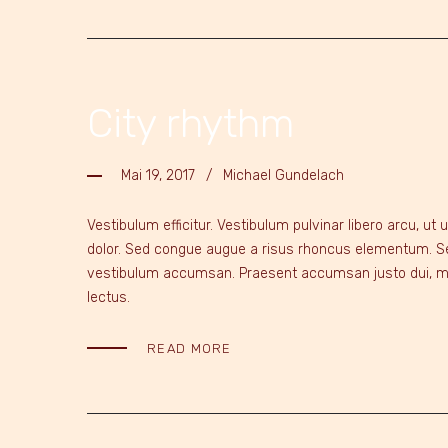
City rhythm
Mai 19, 2017
Michael Gundelach
Vestibulum efficitur. Vestibulum pulvinar libero arcu, u
dolor. Sed congue augue a risus rhoncus elementum. Sed q
vestibulum accumsan. Praesent accumsan justo dui, male
lectus.
READ MORE