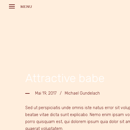
MENU
HOME
GALLERIES
LARA CROFT FILES
REFEREN
CONTACT
DATENSCHUTZ
IMPRESSUM
Attractive babe
Mai 19, 2017
Michael Gundelach
Sed ut perspiciatis unde omnis iste natus error sit vol
beatae vitae dicta sunt explicabo. Nemo enim ipsam vol
porro quisquam est, qui dolorem ipsum quia dolor sit a
quaerat voluptatem.