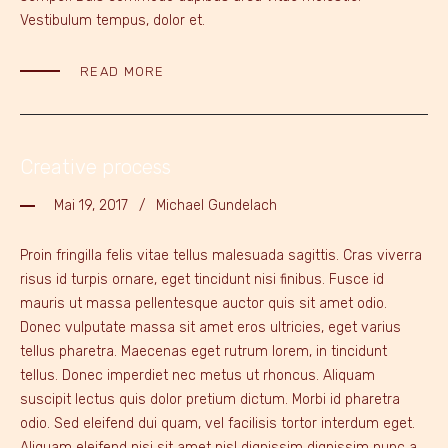
Vestibulum tempus, dolor et.
READ MORE
Creative process
Mai 19, 2017
Michael Gundelach
Proin fringilla felis vitae tellus malesuada sagittis. Cras viverra
risus id turpis ornare, eget tincidunt nisi finibus. Fusce id
mauris ut massa pellentesque auctor quis sit amet odio.
Donec vulputate massa sit amet eros ultricies, eget varius
tellus pharetra. Maecenas eget rutrum lorem, in tincidunt
tellus. Donec imperdiet nec metus ut rhoncus. Aliquam
suscipit lectus quis dolor pretium dictum. Morbi id pharetra
odio. Sed eleifend dui quam, vel facilisis tortor interdum eget.
Aliquam eleifend nisi sit amet nisl dignissim dignissim nunc a