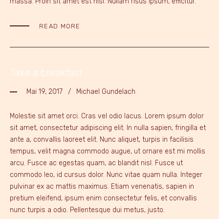
massa. Proin sit amet est nisl. Nullam risus ipsum, efficitur.
READ MORE
Take a breakfast
Mai 19, 2017
Michael Gundelach
Molestie sit amet orci. Cras vel odio lacus. Lorem ipsum dolor
sit amet, consectetur adipiscing elit. In nulla sapien, fringilla et
ante a, convallis laoreet elit. Nunc aliquet, turpis in facilisis
tempus, velit magna commodo augue, ut ornare est mi mollis
arcu. Fusce ac egestas quam, ac blandit nisl. Fusce ut
commodo leo, id cursus dolor. Nunc vitae quam nulla. Integer
pulvinar ex ac mattis maximus. Etiam venenatis, sapien in
pretium eleifend, ipsum enim consectetur felis, et convallis
nunc turpis a odio. Pellentesque dui metus, justo.