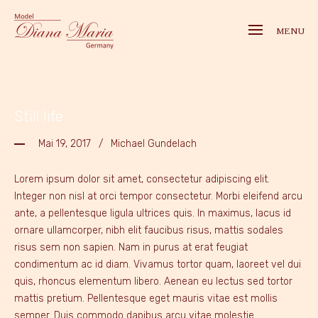
MENU
Still life
Mai 19, 2017
Michael Gundelach
Lorem ipsum dolor sit amet, consectetur adipiscing elit.
Integer non nisl at orci tempor consectetur. Morbi eleifend arcu
ante, a pellentesque ligula ultrices quis. In maximus, lacus id
ornare ullamcorper, nibh elit faucibus risus, mattis sodales
risus sem non sapien. Nam in purus at erat feugiat
condimentum ac id diam. Vivamus tortor quam, laoreet vel dui
quis, rhoncus elementum libero. Aenean eu lectus sed tortor
mattis pretium. Pellentesque eget mauris vitae est mollis
semper. Duis commodo dapibus arcu vitae molestie.