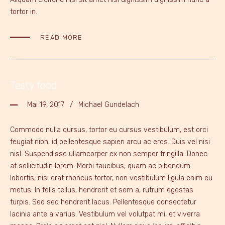
tortor in.
READ MORE
Testy food
Mai 19, 2017
Michael Gundelach
Commodo nulla cursus, tortor eu cursus vestibulum, est orci
feugiat nibh, id pellentesque sapien arcu ac eros. Duis vel nisi
nisl. Suspendisse ullamcorper ex non semper fringilla. Donec
at sollicitudin lorem. Morbi faucibus, quam ac bibendum
lobortis, nisi erat rhoncus tortor, non vestibulum ligula enim eu
metus. In felis tellus, hendrerit et sem a, rutrum egestas
turpis. Sed sed hendrerit lacus. Pellentesque consectetur
lacinia ante a varius. Vestibulum vel volutpat mi, et viverra